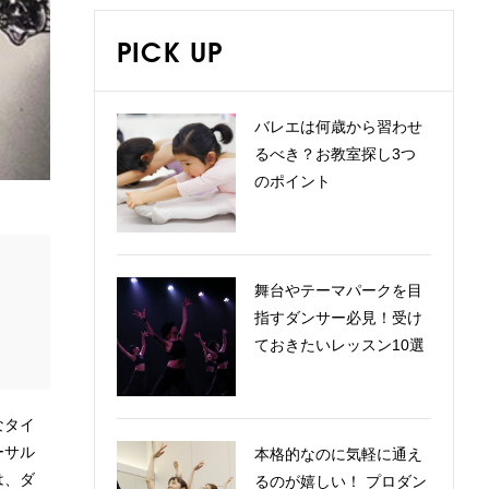
PICK UP
バレエは何歳から習わせ
るべき？お教室探し3つ
のポイント
舞台やテーマパークを目
指すダンサー必見！受け
ておきたいレッスン10選
なタイ
ーサル
本格的なのに気軽に通え
は、ダ
るのが嬉しい！ プロダン