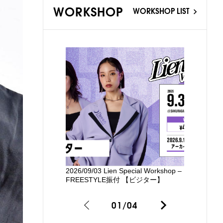
WORKSHOP
WORKSHOP LIST
2026/09/03 Lien Special Workshop –
新国立劇場
FREESTYLE振付 【ビジター】
るワークシ
01
/
04