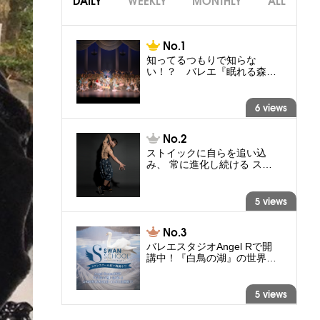
DAILY
WEEKLY
MONTHLY
ALL
知ってるつもりで知らな
い！？ バレエ『眠れる森…
6 views
ストイックに自らを追い込
み、 常に進化し続ける ス…
5 views
バレエスタジオAngel Rで開
講中！『白鳥の湖』の世界…
5 views