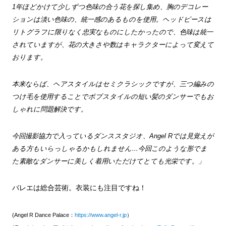
1年ほどかけて少しずつ色味の合う花を探し集め、胸のデコレー
ションは淡い色味の、統一感のあるものを使用。
ヘッドピースは
リトグラフに限りなく忠実なものにしたかったので、色味は統一
されていますが、花の大きさや数はキャラクターによって変えて
おります。
本来ならば、ヘアスタイルはセミクラシックですが、三つ編みの
つけ毛を使用することで
ボブスタイルの短い髪のダンサーでもお
しゃれに問題解決です。
今回撮影協力で入っているダンススタジオ、Angel Rでは見覚えが
ある方もいらっしゃるかもしれません…今回このような形でま
た素敵なダンサーに美しく着用いただけてとても光栄です。」
バレエは総合芸術。衣装にも注目ですね！
(Angel R Dance Palace：
https://www.angel-r.jp
）