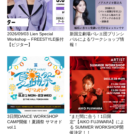
2026/09/03 Lien Special
新国立劇場バレエ団プリンシ
Workshop – FREESTYLE振付
パルによるワークショップ情
【ビジター】
報！
3日間DANCE WORKSHOP
“まだ間に合う！1日限
CAMP開催！夏踊祭 サマオド
定”【AIKO FUJIWARA】によ
vol.1
る SUMMER WORKSHOP開
催決定！！