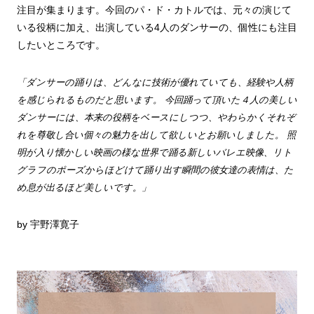
注目が集まります。今回のパ・ド・カトルでは、元々の演じて
いる役柄に加え、出演している4人のダンサーの、個性にも注目
したいところです。
「ダンサーの踊りは、どんなに技術が優れていても、経験や人柄
を感じられるものだと思います。 今回踊って頂いた４人の美しい
ダンサーには、本来の役柄をベースにしつつ、やわらかくそれぞ
れを尊敬し合い個々の魅力を出して欲しいとお願いしました。 照
明が入り懐かしい映画の様な世界で踊る新しいバレエ映像、リト
グラフのポーズからほどけて踊り出す瞬間の彼女達の表情は、た
め息が出るほど美しいです。」
by 宇野澤寛子