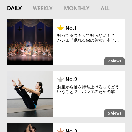
DAILY
WEEKLY
MONTHLY
ALL
知ってるつもりで知らない！？
バレエ『眠れる森の美女』本当…
7 views
お腹から足を持ち上げるってどう
いうこと？「バレエのための解…
6 views