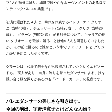
マ4人が順番に踊り、繊細で軽やかなムーヴメメントのあるロマ
ンティックバレエの典型です。
初演に選ばれた４人は、時代を代表するバレリーナ： タリオー
ニ (当時40歳）、チェッリート (当時28歳）、 グリジ (当時26
歳）、 グラーン (当時24歳） 踊る順番について、キャリアの長
い タリオーニ が最後に踊ることは他の3人も同意していました
が、 その前に踊るのは誰かという件で チェッリート と グリジ
が諍いを起こしたそうです。
グラーンは、代役で若手ながら抜擢されていたというエピソー
ドも。 実力があり、自身に誇りを持ったダンサーによる、技を
競い合う様な振りがあるのも「パ・ド・カトル」の見所です。
バレエダンサーの美しさを引き出す。
今回の演出、宇野澤寛子とはどんな人物？