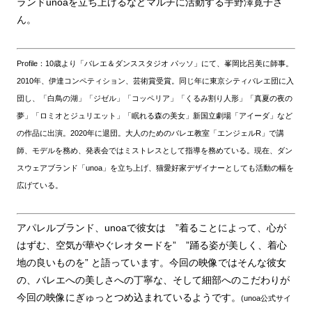
ランドunoaを立ち上げるなどマルチに活動する宇野澤寛子さ
ん。
Profile：10歳より「バレエ＆ダンススタジオ パッソ」にて、峯岡比呂美に師事。
2010年、伊達コンペティション、芸術賞受賞。同じ年に東京シティバレエ団に入
団し、「白鳥の湖」「ジゼル」「コッペリア」「くるみ割り人形」「真夏の夜の
夢」「ロミオとジュリエット」「眠れる森の美女」新国立劇場「アイーダ」など
の作品に出演。2020年に退団。大人のためのバレエ教室「エンジェルR」で講
師、モデルを務め、発表会ではミストレスとして指導を務めている。現在、ダン
スウェアブランド「unoa」を立ち上げ、猫愛好家デザイナーとしても活動の幅を
広げている。
アパレルブランド、unoaで彼女は ”着ることによって、心が
はずむ、空気が華やぐレオタードを” ”踊る姿が美しく、着心
地の良いものを” と語っています。今回の映像ではそんな彼女
の、バレエへの美しさへの丁寧な、そして細部へのこだわりが
今回の映像にぎゅっとつめ込まれているようです。
(unoa公式サイ