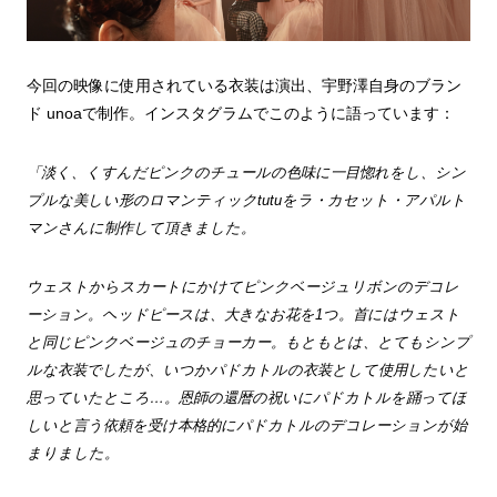
今回の映像に使用されている衣装は演出、宇野澤自身のブラン
ド unoaで制作。インスタグラムでこのように語っています：
「淡く、くすんだピンクのチュールの色味に一目惚れをし、シン
プルな美しい形のロマンティックtutuをラ・カセット・アパルト
マンさんに制作して頂きました。
ウェストからスカートにかけてピンクベージュリボンのデコレ
ーション。ヘッドピースは、大きなお花を1つ。首にはウェスト
と同じピンクベージュのチョーカー。
もともとは、とてもシンプ
ルな衣装でしたが、いつかパドカトルの衣装として使用したいと
思っていたところ…。恩師の還暦の祝いにパドカトルを踊ってほ
しいと言う依頼を受け本格的にパドカトルのデコレーションが始
まりました。