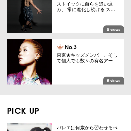
ストイックに自らを追い込
み、 常に進化し続ける ス…
5 views
東京★キッズメンバー、そし
て個人でも数々の有名アー…
5 views
PICK UP
バレエは何歳から習わせるべ