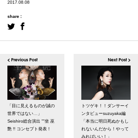
2017.08.08
share :
< Previous Post
Next Post >
「目に見えるものが誠の
トツゲキ！！ダンサーイ
世界ではない…」
ンタビューsuzuyaka編
Seishiro総合演出 ""坐 巫
「本当に明日死ぬかもし
艶 !! コンセプト発表！
れないんだから！やって
みればいい！」