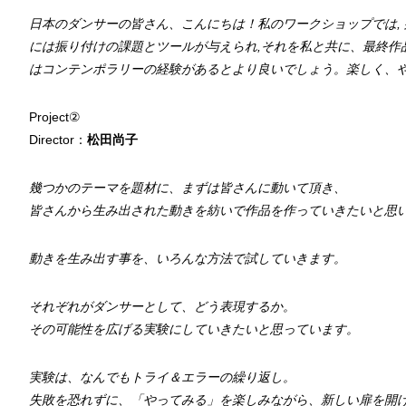
日本のダンサーの皆さん、こんにちは！私のワークショップでは,
には振り付けの課題とツールが与えられ,それを私と共に、最終作
はコンテンポラリーの経験があるとより良いでしょう。楽しく、
Project②
Director：
松田尚子
幾つかのテーマを題材に、まずは皆さんに動いて頂き、
皆さんから生み出された動きを紡いで作品を作っていきたいと思
動きを生み出す事を、いろんな方法で試していきます。
それぞれがダンサーとして、どう表現するか。
その可能性を広げる実験にしていきたいと思っています。
実験は、なんでもトライ＆エラーの繰り返し。
失敗を恐れずに、「やってみる」を楽しみながら、新しい扉を開