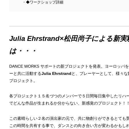
◆ワークショップ詳細
Julia Ehrstrand×松田尚子による新実
は・・・
DANCE WORKS サポートの新プロジェクトを発表。ヨーロ
ーと共に活動する
Julia Ehrstrand
と、プレーヤーとして、様々な
プロジェクト。
各プロジェクト１５名づつのメンバーで５日間毎日集中したリハ
でどんな作品が生まれるか分からない、新感覚のプロジェクト！
この素晴らしい２名の演出家の元で、共に物創りができるとても
この時間を共有する事で、ダンスとの向き合い方が変わるかもし