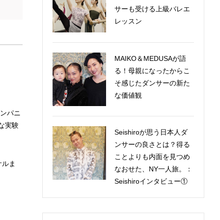
サーも受ける上級バレエ
レッスン
MAIKO＆MEDUSAが語
る！母親になったからこ
そ感じたダンサーの新た
な価値観
カンパニ
な実験
Seishiroが思う日本人ダ
ンサーの良さとは？得る
ことよりも内面を見つめ
サルま
なおせた、NY一人旅。：
Seishiroインタビュー①