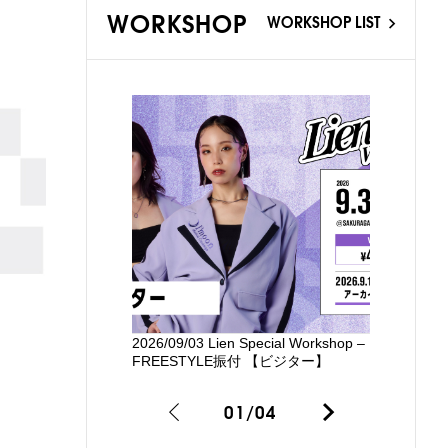
WORKSHOP
WORKSHOP LIST
2026/09/03 Lien Special Workshop –
新国立劇場
FREESTYLE振付 【ビジター】
るワークシ
01
/
04