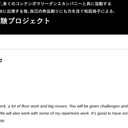
ジ
k, a lot of floor work and big moves. You will be given challenges and
 We will also work with some of my repertoire work. It’s good to have s
op.