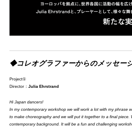
◆コレオグラファーからのメッセー
Project①
Director：
Julia Ehrstrand
Hi Japan dancers!
In my contemporary workshop we will work a lot with my phrase wor
to make choreography and we will put it together to a final piece.
contemporary background. It will be a fun and challenging worksh