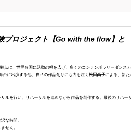
験プロジェクト【Go with the flow】と
ッパを拠点に、世界各国に活動の幅を広げ、多くのコンテンポラリーダンス
舞台に出演する他、自己の作品創りにも力を注ぐ
松田尚子
による、新た
ーサルを行い、リハーサルを進めながら作品を創作する。最後のリハー
！
贅沢な時間。
れません。