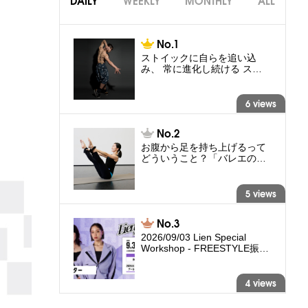
DAILY
WEEKLY
MONTHLY
ALL
ストイックに自らを追い込
み、 常に進化し続ける ス…
6 views
お腹から足を持ち上げるって
どういうこと？「バレエの…
5 views
2026/09/03 Lien Special
Workshop - FREESTYLE振…
4 views