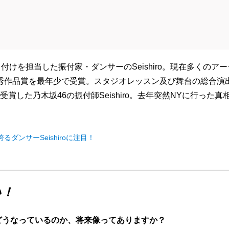
けを担当した振付家・ダンサーのSeishiro。現在多くのア
yo最優秀作品賞を最年少で受賞。スタジオレッスン及び舞台の総合演
した乃木坂46の振付師Seishiro。去年突然NYに行った真
ンサーSeishiroに注目！
い！
がどうなっているのか、将来像ってありますか？