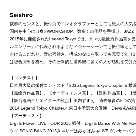
Seishiro
抜群のセンスと、振付力でコレオグラファーとしても絶大の人気を誇る
国内を中心に自身のWORKSHOP、数多くの作品を手掛け、JAZZ
2015年に開催されたLegend Tokyoでは、堂々の最優秀作
ルエンサー」に代表されるようなメジャーシーンでも振付家とし
かけるこだわり、音の巧妙さ、構成のなにを取っても完璧であり1ミ
は総合演出を務め、その圧倒的な世界観に多くの人が感動を受け
【コンテスト】
日本最大級の振付コンテスト「2015.Legend Tokyo Chapt
【最優秀作品賞】、【オーディエンス賞】、【殊勲作品賞】、【音
【舞台漫画クリエイターの視点】美内すずえ、過去最多の5つの賞
2014.Legend Tokyo Chapter.4 東日本予選大会優勝、Dews 
【アーティスト】
E-girls Flower LIVE TOUR 2015 振付、E-girls Dance With Me 
タイ SONIC BANG 2013きゃりーぱみゅぱみゅLIVE ダン