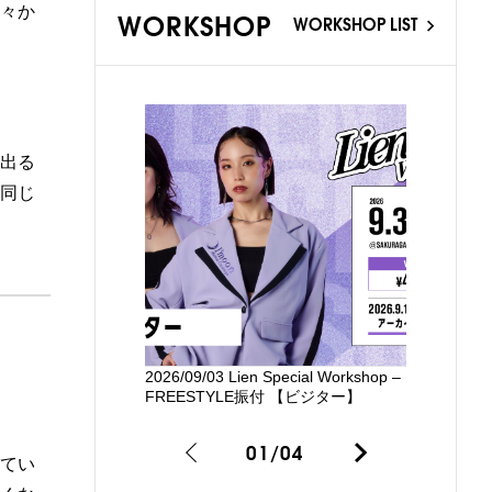
々か
WORKSHOP
WORKSHOP LIST
出る
同じ
2026/09/03 Lien Special Workshop –
新国立劇場
FREESTYLE振付 【ビジター】
るワークシ
01
/
04
てい