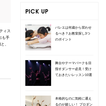
PICK UP
バレエは何歳から習わせ
ーティス
るべき？お教室探し3つ
出も手
のポイント
相と、
舞台やテーマパークを目
指すダンサー必見！受け
ておきたいレッスン10選
本格的なのに気軽に通え
るのが嬉しい！ プロダン