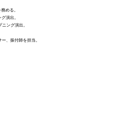
督を務める。
プニング演出。
ープニング演出。
サー、振付師を担当。
。