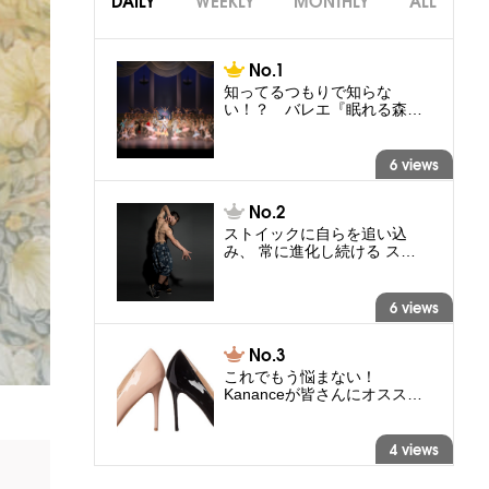
DAILY
WEEKLY
MONTHLY
ALL
知ってるつもりで知らな
い！？ バレエ『眠れる森…
6 views
ストイックに自らを追い込
み、 常に進化し続ける ス…
6 views
これでもう悩まない！
Kananceが皆さんにオスス…
4 views