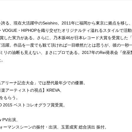
、現在大活躍中のSeishiro。2011年に福岡から東京に拠点を移し
・VOGUE・HIPHOPを織り交ぜたオリジナルティ溢れるスタイルで活
品賞を受賞した実力がある。さらに、乃木坂46が日本レコード大賞を受賞した
て活躍。作品を一度でも観て頂ければ一目瞭然だとは思うが、彼の一秒
リの油断も見えない、まさにプロである。2017年のRei発表会『坐巫
た。
er.5 横浜アリーナ記念大会」では歴代最年少での優勝。
楽アーティストの視点】KREVA、
をもらう。
AWARD 2015 ベストコレオグラフ賞受賞。
Now PV出演、
サーパフォーマンスシーンの振付・出演、玉置成実 総合演出 振付。