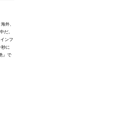
、海外、
動中だ。
「インフ
一秒に
艶』で