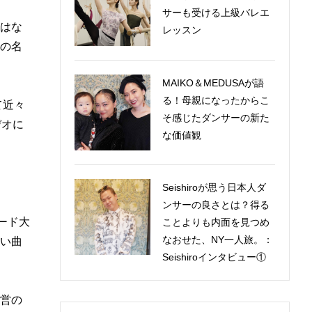
サーも受ける上級バレエ
はな
レッスン
の名
MAIKO＆MEDUSAが語
る！母親になったからこ
て近々
そ感じたダンサーの新た
デオに
な価値観
Seishiroが思う日本人ダ
ンサーの良さとは？得る
ード大
ことよりも内面を見つめ
なおせた、NY一人旅。：
い曲
Seishiroインタビュー①
営の