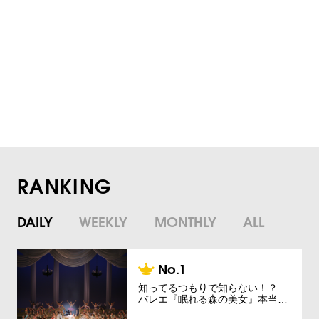
RANKING
DAILY
WEEKLY
MONTHLY
ALL
知ってるつもりで知らない！？
バレエ『眠れる森の美女』本当…