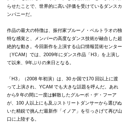
らせたことで、世界的に高い評価を受けているダンスカ
ンパニーだ。
作品の最大の特徴は、振付家ブルーノ・ベルトラオの独
特な感覚と、メンバーの高度なダンス技術が融合した超
絶的な動き。今回新作を上演する山口情報芸術センター
［YCAM］では、2009年にダンス作品「H3」を上演し
て以来、9年ぶりの来日となる。
「H3」
（2008 年初演）は、30 か国で170 回以上に渡
って上演され、YCAM でも大きな
話題を呼んだ。
あれ
から9 年の間に一度は解散したグルーポ・ヂ・フーア
が、100 人以上にも及ぶストリートダンサーから選びぬ
いた精鋭で挑んだ最新作「イノア」を引っさげて再び山
口に上陸する。