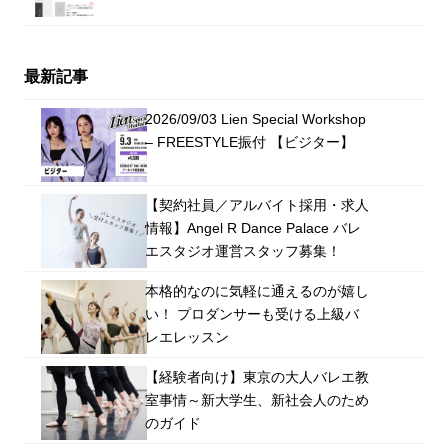
最新記事
2026/09/03 Lien Special Workshop
– FREESTYLE振付 【ビジター】
【契約社員／アルバイト採用・求人
情報】Angel R Dance Palace バレ
エスタジオ運営スタッフ募集！
本格的なのに気軽に通えるのが嬉し
い！ プロダンサーも受ける上級バ
レエレッスン
【経験者向け】東京の大人バレエ教
室事情～新大学生、新社会人のため
のガイド