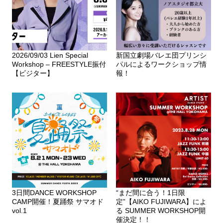
2026/09/03 Lien Special
新国立劇場バレエ団プリンシ
Workshop – FREESTYLE振付
パルによるワークショップ情
【ビジター】
報！
3日間DANCE WORKSHOP
“まだ間に合う！1日限
CAMP開催！夏踊祭 サマオド
定”【AIKO FUJIWARA】によ
vol.1
る SUMMER WORKSHOP開
催決定！！