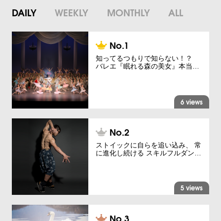
DAILY
WEEKLY
MONTHLY
ALL
知ってるつもりで知らない！？
バレエ『眠れる森の美女』本当…
6 views
ストイックに自らを追い込み、 常
に進化し続ける スキルフルダン…
5 views