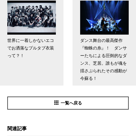
世界に一着しかないエコ
ダンス舞台の最高傑作
でお洒落なプルタブ衣装
『蜘蛛の糸』！ ダンサ
って？！
ーたちによる圧倒的なダ
ンス、芝居。誰もが魂を
揺さぶられたその感動が
今蘇る！
一覧へ戻る
関連記事