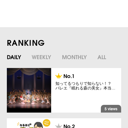
RANKING
DAILY
WEEKLY
MONTHLY
ALL
知ってるつもりで知らない！？
バレエ『眠れる森の美女』本当…
5 views