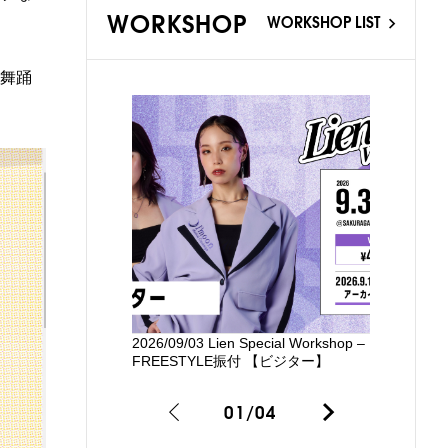
WORKSHOP
WORKSHOP LIST
舞踊
2026/09/03 Lien Special Workshop –
新国立劇場
FREESTYLE振付 【ビジター】
るワークシ
01
/
04