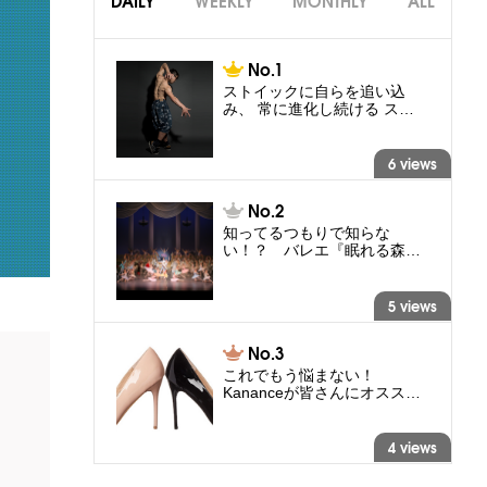
DAILY
WEEKLY
MONTHLY
ALL
ストイックに自らを追い込
み、 常に進化し続ける ス…
6 views
知ってるつもりで知らな
い！？ バレエ『眠れる森…
5 views
これでもう悩まない！
Kananceが皆さんにオスス…
4 views