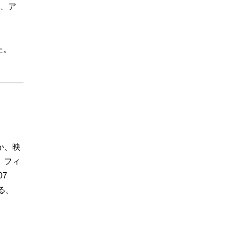
、ア
た。
か、映
、フィ
07
る。