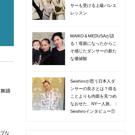
サーも受ける上級バレエ
レッスン
MAIKO＆MEDUSAが語
る！母親になったからこ
そ感じたダンサーの新た
な価値観
Seishiroが思う日本人ダ
ンサーの良さとは？得る
コ舞踊
ことよりも内面を見つめ
なおせた、NY一人旅。：
Seishiroインタビュー①
ブな