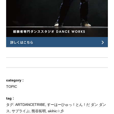
category :
TOPIC
tag :
タグ:
ARTDANCETRIBE
,
すーはーひゅっ！とん！だ ダン ダン
ス
,
サプライぶ
,
熊谷拓明
,
akihic☆彡