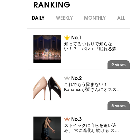
RANKING
DAILY
WEEKLY
MONTHLY
ALL
知ってるつもりで知らな
い！？ バレエ『眠れる森…
9 views
これでもう悩まない！
Kananceが皆さんにオスス…
5 views
ストイックに自らを追い込
み、 常に進化し続ける ス…