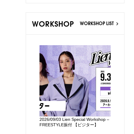
WORKSHOP
WORKSHOP LIST
2026/09/03 Lien Special Workshop –
新国立劇場
FREESTYLE振付 【ビジター】
るワークシ