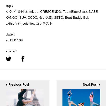
tag :
タグ:
企業対抗
,
mizue
,
CRESCENDO
,
TeamBlackStarz
,
NABE
,
KANGO
,
SUV
,
CCDC
,
ダンス部
,
SETO
,
Beat Buddy Boi
,
akihic☆彡
,
seishiro
,
コンテスト
date :
2019.07.09
share :
< Previous Post
Next Post >