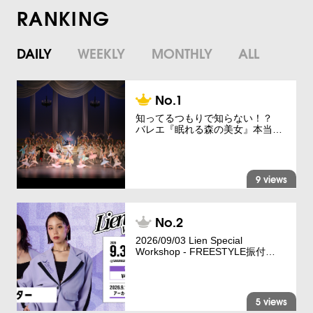
RANKING
DAILY
WEEKLY
MONTHLY
ALL
知ってるつもりで知らない！？
バレエ『眠れる森の美女』本当…
9 views
2026/09/03 Lien Special
Workshop - FREESTYLE振付…
5 views