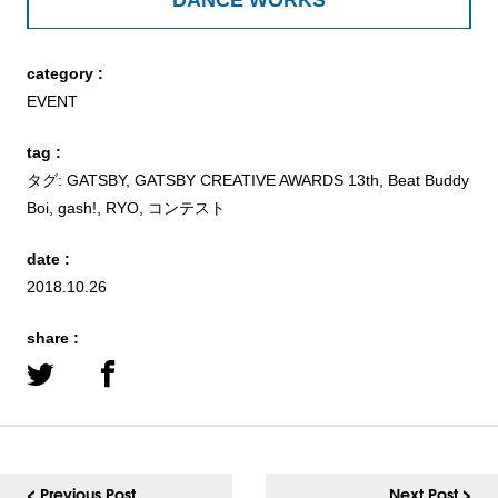
category :
EVENT
tag :
タグ:
GATSBY
,
GATSBY CREATIVE AWARDS 13th
,
Beat Buddy
Boi
,
gash!
,
RYO
,
コンテスト
date :
2018.10.26
share :
< Previous Post
Next Post >