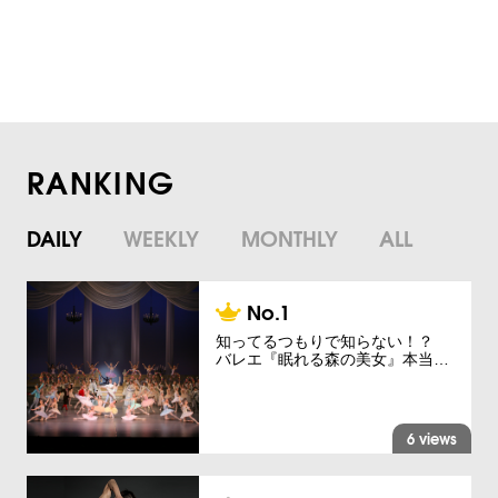
RANKING
DAILY
WEEKLY
MONTHLY
ALL
知ってるつもりで知らない！？
バレエ『眠れる森の美女』本当…
6 views