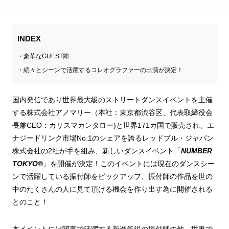
INDEX
豪華なGUEST陣
続々とシーンで活躍するコレオグラファーの出演が決定！
国内発信であり世界最大級のストリートダンスイベントを主催
する株式会社アノマリー（本社：東京都渋谷区、代表取締役会
長兼CEO：カリスマカンタロー)と世界171カ国で販売され、エ
ナジードリンク市場No.1のシェアを誇るレッドブル・ジャパン
株式会社の2社が手を組み、新しいダンスイベント「
NUMBER
TOKYO®
」を開催が決定！このイベントには現在のダンスシー
ンで活躍している振付師をピックアップ、振付師の作品を世の
中のたくさんの人に見て頂ける機会を作り出す為に開催される
とのこと！
本イベントには関東で活躍する新進気鋭の振付師の他、世界で