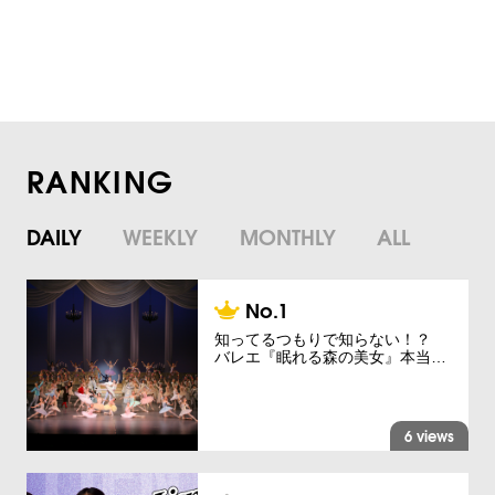
RANKING
DAILY
WEEKLY
MONTHLY
ALL
知ってるつもりで知らない！？
バレエ『眠れる森の美女』本当…
6 views