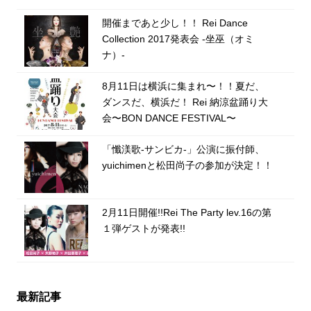
開催まであと少し！！ Rei Dance
Collection 2017発表会 -坐巫（オミ
ナ）-
8月11日は横浜に集まれ〜！！夏だ、
ダンスだ、横浜だ！ Rei 納涼盆踊り大
会〜BON DANCE FESTIVAL〜
「懺渼歌-サンビカ-」公演に振付師、
yuichimenと松田尚子の参加が決定！！
2月11日開催!!Rei The Party lev.16の第
１弾ゲストが発表!!
最新記事