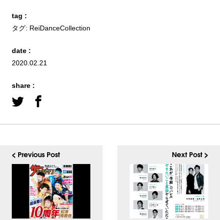
tag :
タグ:
ReiDanceCollection
date :
2020.02.21
share :
< Previous Post
Next Post >