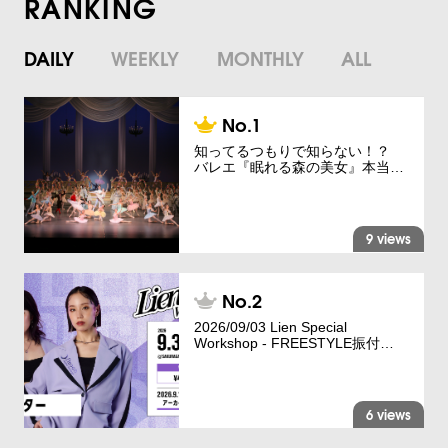
RANKING
DAILY
WEEKLY
MONTHLY
ALL
知ってるつもりで知らない！？
バレエ『眠れる森の美女』本当…
9 views
2026/09/03 Lien Special
Workshop - FREESTYLE振付…
6 views