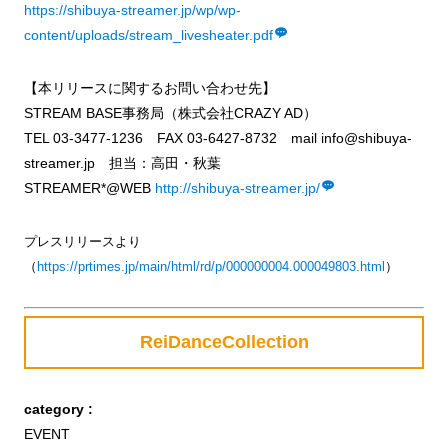
https://shibuya-streamer.jp/wp/wp-
content/uploads/stream_livesheater.pdf
【本リリースに関するお問い合わせ先】
STREAM BASE事務局（株式会社CRAZY AD）
TEL 03-3477-1236 FAX 03-6427-8732 mail info@shibuya-
streamer.jp 担当：高田・秋葉
STREAMER*@WEB
http://shibuya-streamer.jp/
プレスリリースより
（
https://prtimes.jp/main/html/rd/p/000000004.000049803.html
）
ReiDanceCollection
category :
EVENT