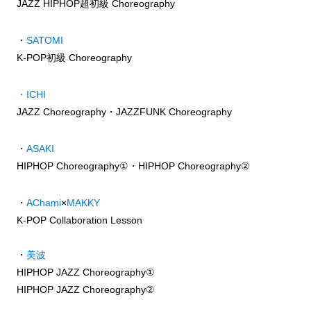
JAZZ HIPHOP超初級 Choreography
・
SATOMI
K-POP初級 Choreography
・ICHI
JAZZ Choreography・JAZZFUNK Choreography
・
ASAKI
HIPHOP Choreography①・HIPHOP Choreography②
・
AChami
×
MAKKY
K-POP Collaboration Lesson
・
美波
HIPHOP JAZZ Choreography①
HIPHOP JAZZ Choreography②