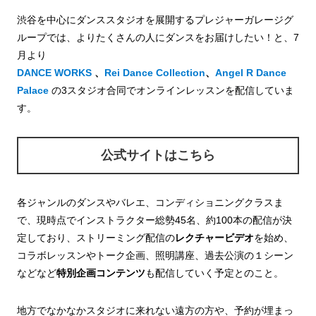
渋谷を中心にダンススタジオを展開するプレジャーガレージグ
ループでは、よりたくさんの人にダンスをお届けしたい！と、7
月より
DANCE WORKS
、
Rei Dance Collection
、
Angel R Dance
Palace
の3スタジオ合同でオンラインレッスンを配信していま
す。
公式サイトはこちら
各ジャンルのダンスやバレエ、コンディショニングクラスま
で、現時点でインストラクター総勢45名、約100本の配信が決
定しており、ストリーミング配信の
レクチャービデオ
を始め、
コラボレッスンやトーク企画、照明講座、過去公演の１シーン
などなど
特別企画コンテンツ
も配信していく予定とのこと。
地方でなかなかスタジオに来れない遠方の方や、予約が埋まっ