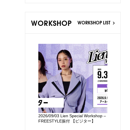
WORKSHOP
WORKSHOP LIST
2026/09/03 Lien Special Workshop –
新国立劇場
FREESTYLE振付 【ビジター】
るワークシ