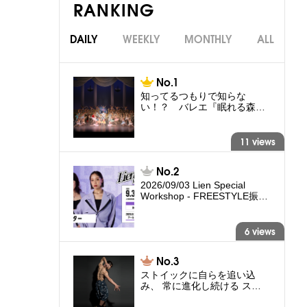
RANKING
DAILY
WEEKLY
MONTHLY
ALL
知ってるつもりで知らな
い！？ バレエ『眠れる森…
11 views
2026/09/03 Lien Special
Workshop - FREESTYLE振…
6 views
ストイックに自らを追い込
み、 常に進化し続ける ス…