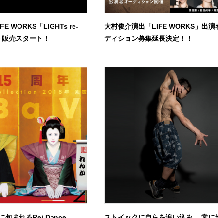
E WORKS「LIGHTs re-
大村俊介演出「LIFE WORKS」出
ット販売スタート！
ディション募集延長決定！！
包まれるRei Dance
ストイックに自らを追い込み、 常に