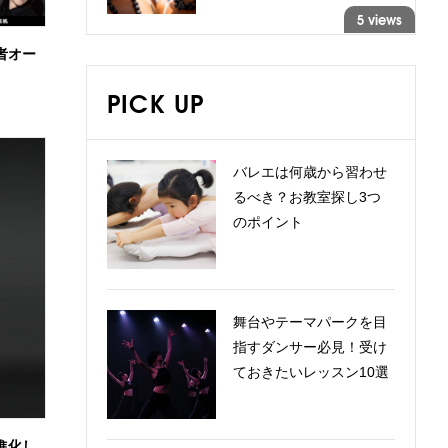
5 views
演者オー
PICK UP
バレエは何歳から習わせ
るべき？お教室探し3つ
のポイント
舞台やテーマパークを目
指すダンサー必見！受け
ておきたいレッスン10選
進化し