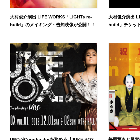
大村俊介演出 LIFE WORKS「LIGHTs re-
大村俊介演出 LIF
build」のメイキング・告知映像が公開！！
build」チケ
UNOがCoordinatorを務める【JUKE BOX
毎回驚きと興奮に