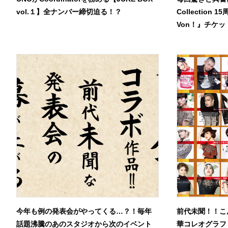
vol.１】全ナンバー締切迫る！？
Collection 
Von！』チケ
今年も例の発表会がやってくる…？！毎年
前代未聞！！こ
話題沸騰のあのスタジオから次のイベント
華コレオグラファ