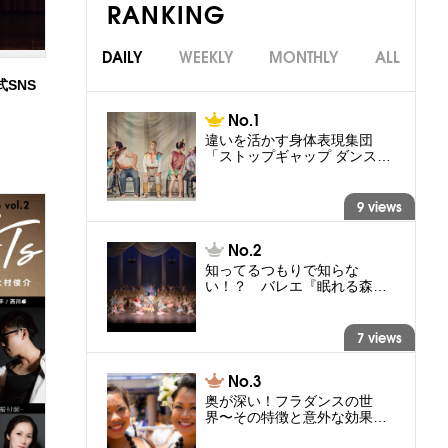
RANKING
DAILY
WEEKLY
MONTHLY
ALL
式SNS
違いを活かす身体表現集団
「ストップギャップ ダンス…
9 views
知ってるつもりで知らな
い！？ バレエ『眠れる森…
7 views
奥が深い！フラダンスの世
界〜その特徴と意外な効果…