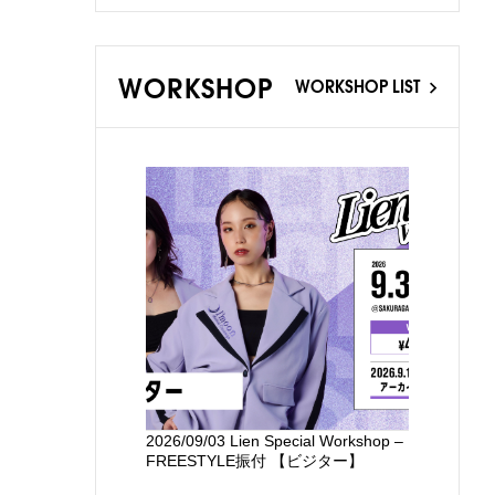
WORKSHOP
WORKSHOP LIST
2026/09/03 Lien Special Workshop –
新国立劇場
FREESTYLE振付 【ビジター】
るワークシ