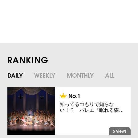
RANKING
DAILY
WEEKLY
MONTHLY
ALL
知ってるつもりで知らな
い！？ バレエ『眠れる森…
6 views