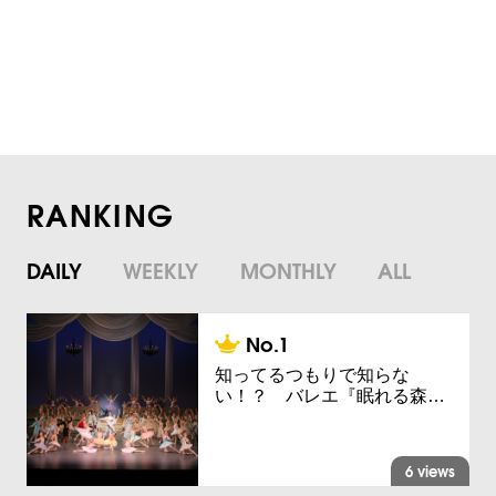
RANKING
DAILY
WEEKLY
MONTHLY
ALL
知ってるつもりで知らな
い！？ バレエ『眠れる森…
6 views