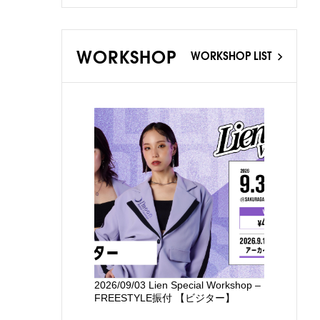
WORKSHOP
WORKSHOP LIST
2026/09/03 Lien Special Workshop –
新国立劇場
FREESTYLE振付 【ビジター】
るワークシ