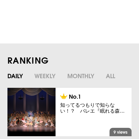
RANKING
DAILY
WEEKLY
MONTHLY
ALL
知ってるつもりで知らな
い！？ バレエ『眠れる森…
9 views