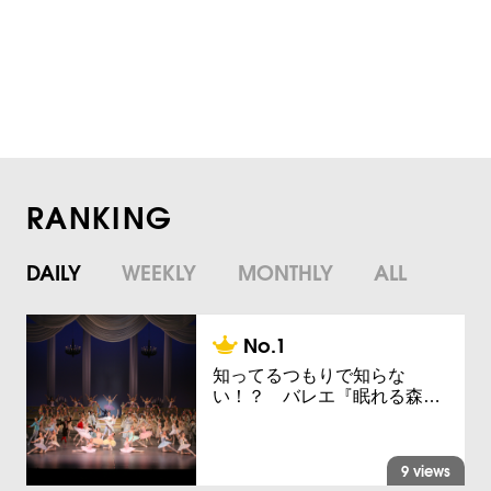
RANKING
DAILY
WEEKLY
MONTHLY
ALL
知ってるつもりで知らな
い！？ バレエ『眠れる森…
9 views