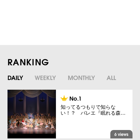
RANKING
DAILY
WEEKLY
MONTHLY
ALL
知ってるつもりで知らな
い！？ バレエ『眠れる森…
6 views