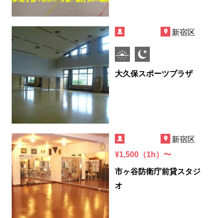
新宿区
大久保スポーツプラザ
新宿区
¥1,500（1h）〜
市ヶ谷防衛庁前貸スタジ
オ