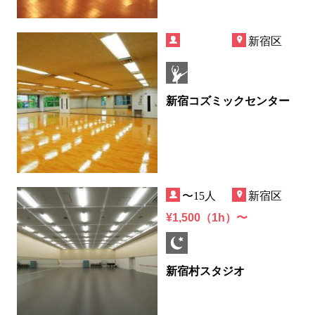
新宿区
新宿コズミックセンター
〜15人
新宿区
¥1,500（1h）〜
新宿村スタジオ