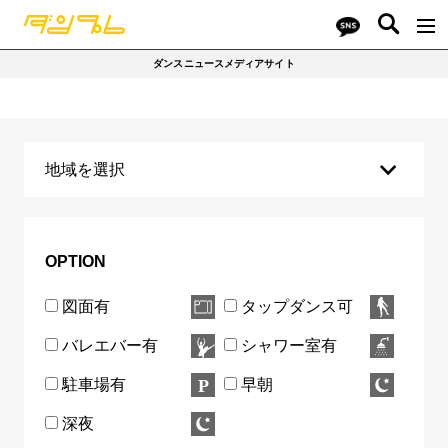
ダンスニュースメディアサイト
地域を選択
千代田区
中央区
港区
新宿区
文京区
台東区
墨田区
江東区
品川区
目黒区
OPTION
大田区
世田谷区
渋谷区
中野区
杉並区
図面有
タップダンス可
豊島区
北区
荒川区
板橋区
練馬区
バレエバー有
シャワー室有
足立区
葛飾区
江戸川区
八王子市
立川市
駐車場有
早朝
武蔵野市
三鷹市
府中市
町田市
東村山市
深夜
国分寺市
狛江市
多摩市
西東京市