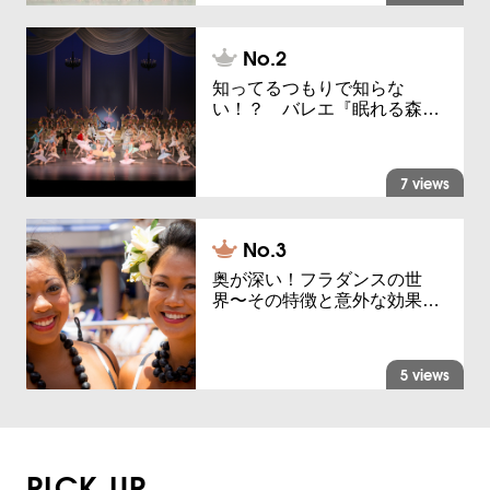
知ってるつもりで知らな
い！？ バレエ『眠れる森…
7 views
奥が深い！フラダンスの世
界〜その特徴と意外な効果…
5 views
PICK UP