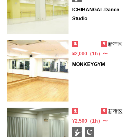
ICHIBANGAI -Dance
Studio-
新宿区
¥2,000（1h）〜
MONKEYGYM
新宿区
¥2,500（1h）〜