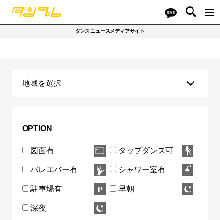
ダンスニュースメディアサイト
地域を選択
千代田区
中央区
港区
新宿区
文京区
台東区
墨田区
江東区
品川区
目黒区
OPTION
大田区
世田谷区
渋谷区
中野区
杉並区
図面有
タップダンス可
豊島区
北区
荒川区
板橋区
練馬区
バレエバー有
シャワー室有
足立区
葛飾区
江戸川区
八王子市
立川市
駐車場有
早朝
武蔵野市
三鷹市
府中市
町田市
東村山市
深夜
国分寺市
狛江市
多摩市
西東京市