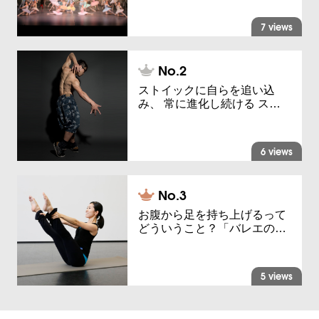
7 views
ストイックに自らを追い込
み、 常に進化し続ける ス…
6 views
お腹から足を持ち上げるって
どういうこと？「バレエの…
5 views