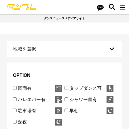
ダンスニュースメディアサイト
地域を選択
千代田区
中央区
港区
新宿区
文京区
台東区
墨田区
江東区
品川区
目黒区
OPTION
大田区
世田谷区
渋谷区
中野区
杉並区
図面有
タップダンス可
豊島区
北区
荒川区
板橋区
練馬区
バレエバー有
シャワー室有
足立区
葛飾区
江戸川区
八王子市
立川市
駐車場有
早朝
武蔵野市
三鷹市
府中市
町田市
東村山市
深夜
国分寺市
狛江市
多摩市
西東京市