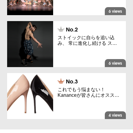
6 views
ストイックに自らを追い込
み、 常に進化し続ける ス…
6 views
これでもう悩まない！
Kananceが皆さんにオスス…
4 views