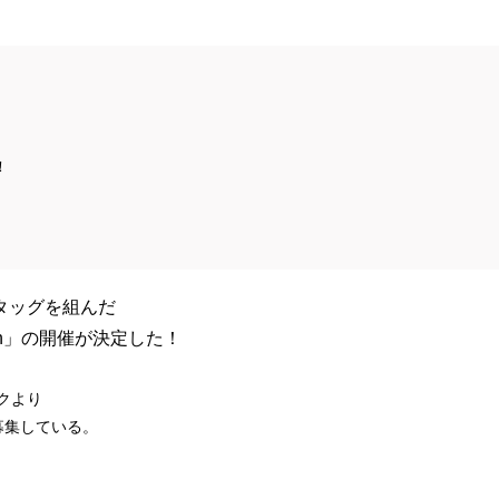
！
icがタッグを組んだ
ition」の開催が決定した！
クより
募集している。