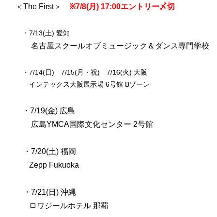
＜The First＞
※7/8(月) 17:00エントリー〆切
・7/13(土) 愛知
名古屋スクールオブミュージック＆ダンス専門学校
・7/14(日) 7/15(月・祝) 7/16(火) 大阪
インテックス大阪展示場 6号館 Bゾーン
・7/19(金) 広島
広島YMCA国際文化センター 2号館
・7/20(土) 福岡
Zepp Fukuoka
・7/21(日) 沖縄
ロワジールホテル 那覇