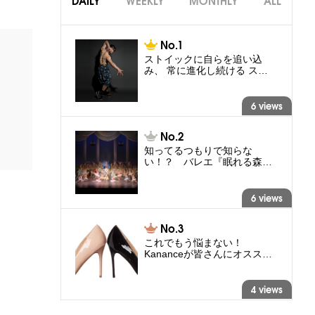
DAILY
WEEKLY
MONTHLY
ALL
ストイックに自らを追い込
み、 常に進化し続ける ス…
6 views
知ってるつもりで知らな
い！？ バレエ『眠れる森…
6 views
これでもう悩まない！
Kananceが皆さんにオスス…
4 views