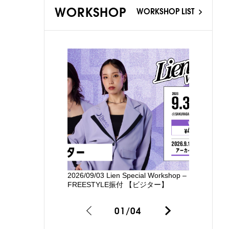
WORKSHOP
WORKSHOP LIST
2026/09/03 Lien Special Workshop –
新国立劇場
FREESTYLE振付 【ビジター】
るワークシ
01
/
04