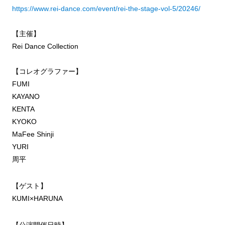
https://www.rei-dance.com/event/rei-the-stage-vol-5/20246/
【主催】
Rei Dance Collection
【コレオグラファー】
FUMI
KAYANO
KENTA
KYOKO
MaFee Shinji
YURI
周平
【ゲスト】
KUMI×HARUNA
【公演開催日時】