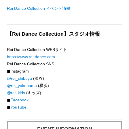
Rei Dance Collection イベント情報
【Rei Dance Collection】スタジオ情報
Rei Dance Collection WEBサイト
https://www.rei-dance.com
Rei Dance Collection SNS
◼︎Instagram
@rei_shibuya
(渋谷)
@rei_yokohama
(横浜)
@rei_kids
(キッズ)
◼︎
Facebook
◼︎
YouTube