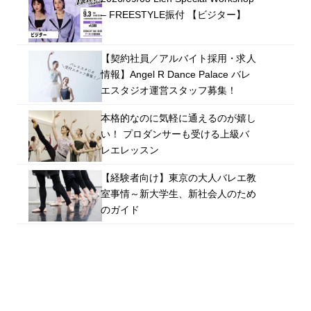
– FREESTYLE振付 【ビジター】
【契約社員／アルバイト採用・求人
情報】Angel R Dance Palace バレ
エスタジオ運営スタッフ募集！
本格的なのに気軽に通えるのが嬉し
い！ プロダンサーも受ける上級バ
レエレッスン
【経験者向け】東京の大人バレエ教
室事情～新大学生、新社会人のため
のガイド