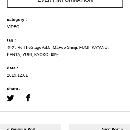
EVENT INFORMATION
category :
VIDEO
tag :
タグ:
ReiTheStageVol.5
,
MaFee Shinji
,
FUMI
,
KAYANO
,
KENTA
,
YURI
,
KYOKO
,
周平
date :
2019.12.01
share :
< Previous Post
Next Post >