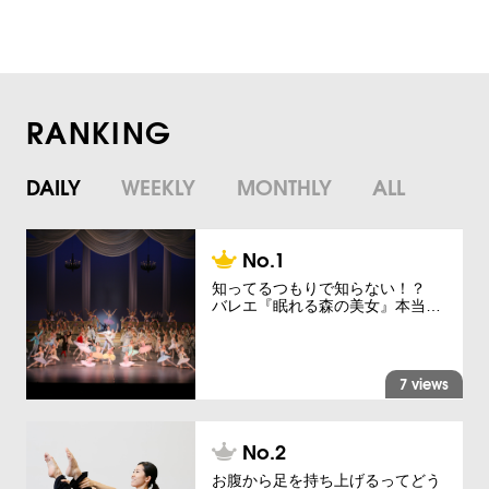
RANKING
DAILY
WEEKLY
MONTHLY
ALL
知ってるつもりで知らない！？
バレエ『眠れる森の美女』本当…
7 views
お腹から足を持ち上げるってどう