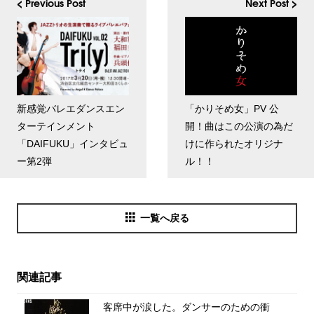
< Previous Post
Next Post >
新感覚バレエダンスエン
「かりそめ女」PV 公
ターテインメント
開！曲はこの公演の為だ
「DAIFUKU」インタビュ
けに作られたオリジナ
ー第2弾
ル！！
一覧へ戻る
関連記事
客席中が涙した。ダンサーのための衝