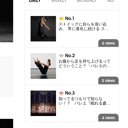
DAILY
WEEKLY
MONTHLY
ALL
ストイックに自らを追い込
み、 常に進化し続ける ス…
6 views
お腹から足を持ち上げるって
どういうこと？「バレエの…
5 views
知ってるつもりで知らな
い！？ バレエ『眠れる森…
4 views