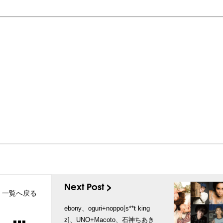
Next Post >
一覧へ戻る
ebony、oguri+noppo[s**t king
z]、UNO+Macoto、石神ちあき