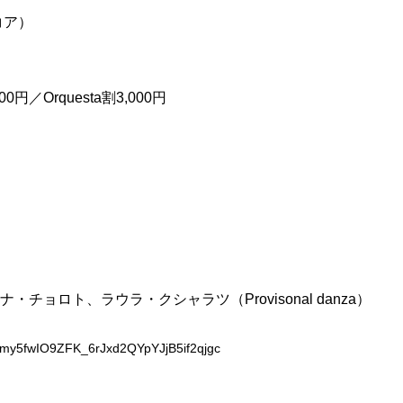
コア）
円／Orquesta割3,000円
）
ロト、ラウラ・クシャラツ（Provisonal danza）
lymy5fwIO9ZFK_6rJxd2QYpYJjB5if2qjgc