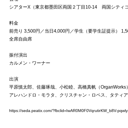
シアターX（東京都墨田区両国２丁目10-14 両国シティ
料金
前売り 3,500円／当日4,000円／学生（要学生証提示） 1,500
全席自由席
振付演出
カルメン・ワーナー
出演
平原慎太郎、佐藤琢哉、小松睦、高橋真帆（OrganWorks
アレハンドロ・モラタ、クリスチャン・ロペス、タティアナ・チョ
https://seda.peatix.com/?fbclid=IwAR0M0F0VqrutirKW_b8V-pqw