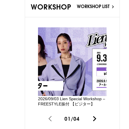
WORKSHOP
WORKSHOP LIST
2026/09/03 Lien Special Workshop –
新国立劇場
FREESTYLE振付 【ビジター】
るワークシ
01
/
04