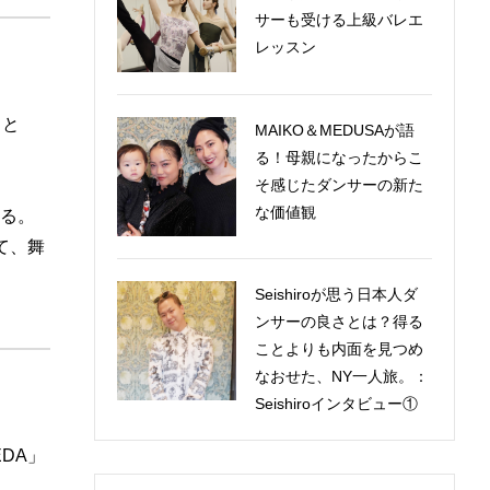
サーも受ける上級バレエ
レッスン
」と
MAIKO＆MEDUSAが語
る！母親になったからこ
そ感じたダンサーの新た
な価値観
る。
て、舞
Seishiroが思う日本人ダ
ンサーの良さとは？得る
ことよりも内面を見つめ
なおせた、NY一人旅。：
Seishiroインタビュー①
DA」