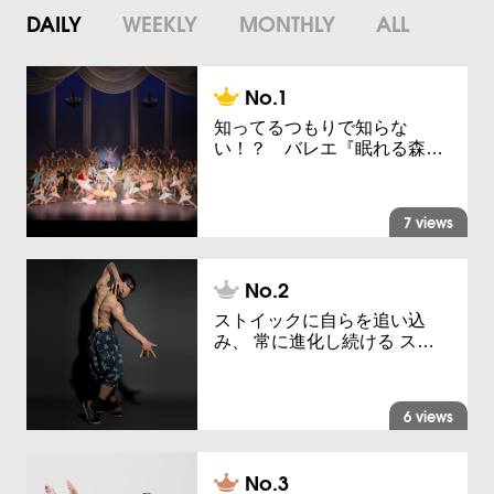
DAILY
WEEKLY
MONTHLY
ALL
知ってるつもりで知らな
い！？ バレエ『眠れる森…
7 views
ストイックに自らを追い込
み、 常に進化し続ける ス…
6 views