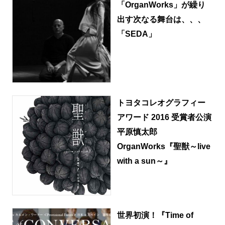
「OrganWorks」が繰り
出す次なる舞台は、、、
「SEDA」
トヨタコレオグラフィー
アワード 2016 受賞者公演
平原慎太郎
OrganWorks『聖獣～live
with a sun～』
世界初演！『Time of