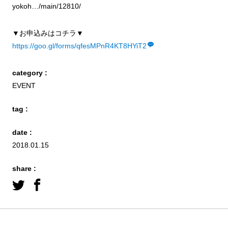
yokoh…/main/12810/
▼お申込みはコチラ▼
https://goo.gl/forms/qfesMPnR4KT8HYiT2
category :
EVENT
tag :
date :
2018.01.15
share :