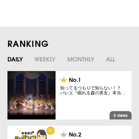
RANKING
DAILY
WEEKLY
MONTHLY
ALL
知ってるつもりで知らない！？
バレエ『眠れる森の美女』本当…
5 views