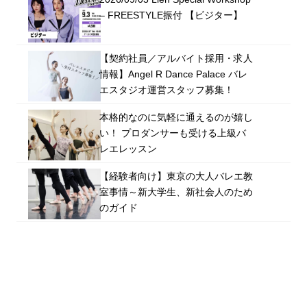
– FREESTYLE振付 【ビジター】
【契約社員／アルバイト採用・求人
情報】Angel R Dance Palace バレ
エスタジオ運営スタッフ募集！
本格的なのに気軽に通えるのが嬉し
い！ プロダンサーも受ける上級バ
レエレッスン
【経験者向け】東京の大人バレエ教
室事情～新大学生、新社会人のため
のガイド