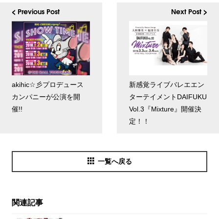
< Previous Post
Next Post >
akihic☆彡プロデュース
新感覚ライブバレエエン
カンパニーが公演を開
ターテイメントDAIFUKU
催!!
Vol.3『Mixture』開催決
定！！
一覧へ戻る
関連記事