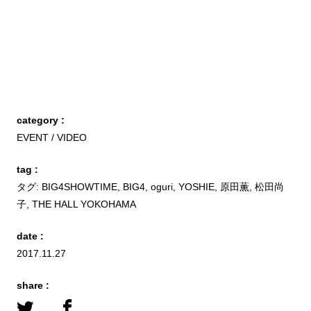
category :
EVENT
VIDEO
tag :
タグ:
BIG4SHOWTIME
,
BIG4
,
oguri
,
YOSHIE
,
原田薫
,
松田尚
子
,
THE HALL YOKOHAMA
date :
2017.11.27
share :