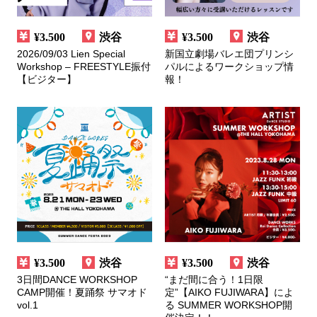
¥3.500
渋谷
¥3.500
渋谷
2026/09/03 Lien Special
新国立劇場バレエ団プリンシ
Workshop – FREESTYLE振付
パルによるワークショップ情
【ビジター】
報！
¥3.500
渋谷
¥3.500
渋谷
3日間DANCE WORKSHOP
“まだ間に合う！1日限
CAMP開催！夏踊祭 サマオド
定”【AIKO FUJIWARA】によ
vol.1
る SUMMER WORKSHOP開