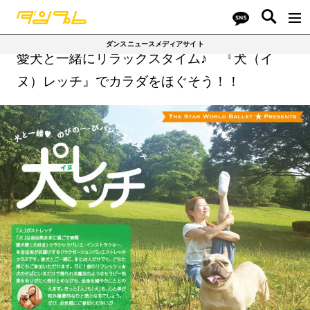
バトル/コンテスト
レッスン動画
その他
ダンスニュースメディアサイト
愛犬と一緒にリラックスタイム♪ 『犬（イ
オーディション
バトル動画
ヌ）レッチ』でカラダをほぐそう！！
SHOW動画