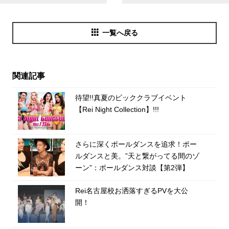
一覧へ戻る
関連記事
待望!!真夏のビッククラブイベント
【Rei Night Collection】!!!
さらに深くポールダンスを追求！ポー
ルダンスと美。”天と繋がってる間のゾ
ーン”：ポールダンス対談【第2弾】
Rei名古屋校お洒落すぎるPVを大公
開！