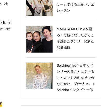
ン、株
サーも受ける上級バレエ
レッスン
規則に従
ピオンが
MAIKO＆MEDUSAが語
る！母親になったからこ
そ感じたダンサーの新た
な価値観
Seishiroが思う日本人ダ
ンサーの良さとは？得る
ことよりも内面を見つめ
なおせた、NY一人旅。：
Seishiroインタビュー①