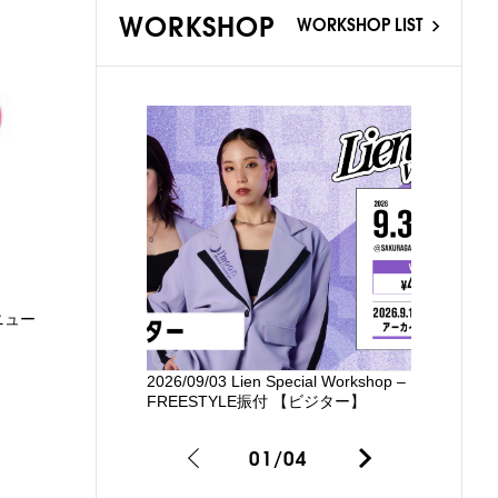
WORKSHOP
WORKSHOP LIST
ニュー
2026/09/03 Lien Special Workshop –
新国立劇場
FREESTYLE振付 【ビジター】
るワークシ
01
/
04