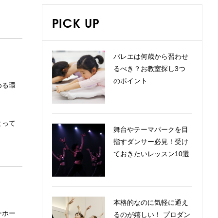
PICK UP
バレエは何歳から習わせ
るべき？お教室探し3つ
のポイント
める環
とって
舞台やテーマパークを目
指すダンサー必見！受け
ておきたいレッスン10選
本格的なのに気軽に通え
ーホー
るのが嬉しい！ プロダン