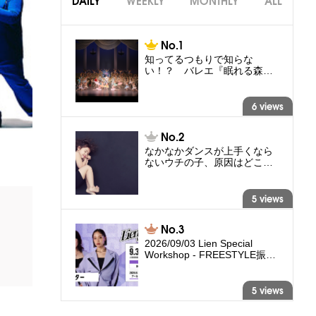
DAILY
WEEKLY
MONTHLY
ALL
知ってるつもりで知らな
い！？ バレエ『眠れる森…
6 views
なかなかダンスが上手くなら
ないウチの子、原因はどこ…
5 views
2026/09/03 Lien Special
Workshop - FREESTYLE振…
5 views