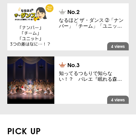
なるほど ザ・ダンス ➁「ナン
バー」「チーム」「ユニッ…
4 views
知ってるつもりで知らな
い！？ バレエ『眠れる森…
4 views
PICK UP