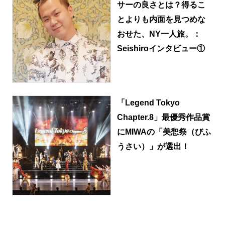
サーの良さとは？得るこ
とよりも内面を見つめな
おせた、NY一人旅。：
Seishiroインタビュー①
「Legend Tokyo
Chapter.8」最優秀作品賞
にMIWAの「美惒祭（びふ
うさい）」が選出！