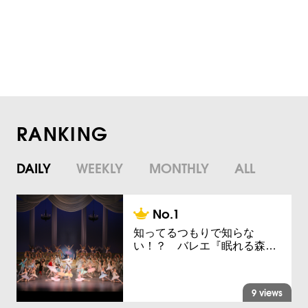
RANKING
DAILY
WEEKLY
MONTHLY
ALL
知ってるつもりで知らな
い！？ バレエ『眠れる森…
9 views