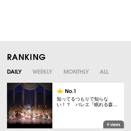
RANKING
DAILY
WEEKLY
MONTHLY
ALL
知ってるつもりで知らな
い！？ バレエ『眠れる森…
9 views