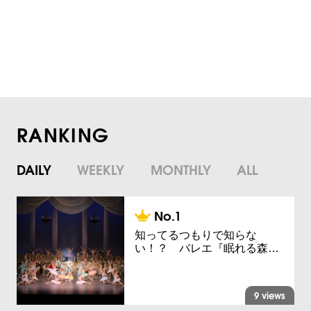
RANKING
DAILY
WEEKLY
MONTHLY
ALL
知ってるつもりで知らな
い！？ バレエ『眠れる森…
9 views