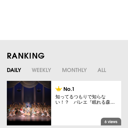
RANKING
DAILY
WEEKLY
MONTHLY
ALL
知ってるつもりで知らな
い！？ バレエ『眠れる森…
6 views