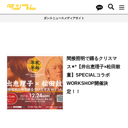
ダンスニュースメディアサイト
間接照明で踊るクリスマ
ス✴︎*【井出恵理子×松田鼓
童】SPECIALコラボ
WORKSHOP開催決
定！！