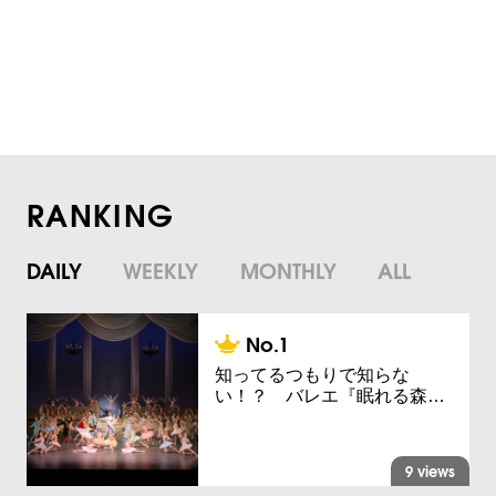
RANKING
DAILY
WEEKLY
MONTHLY
ALL
知ってるつもりで知らな
い！？ バレエ『眠れる森…
9 views