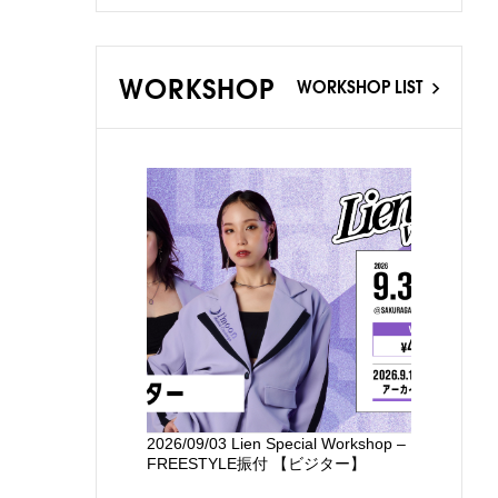
WORKSHOP
WORKSHOP LIST
2026/09/03 Lien Special Workshop –
新国立劇場
FREESTYLE振付 【ビジター】
るワークシ