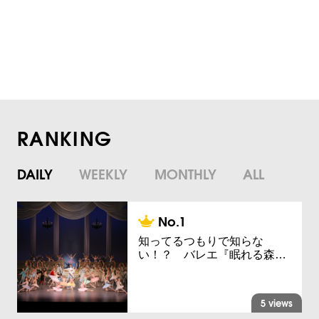
RANKING
DAILY
WEEKLY
MONTHLY
ALL
知ってるつもりで知らな
い！？ バレエ『眠れる森…
5 views