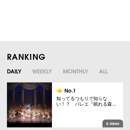
RANKING
DAILY
WEEKLY
MONTHLY
ALL
知ってるつもりで知らな
い！？ バレエ『眠れる森…
6 views