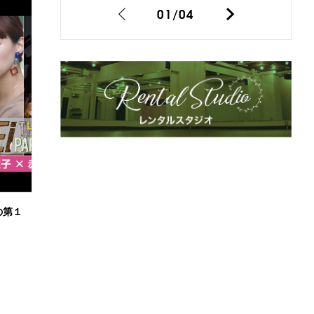
01
/
04
6の第１