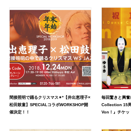
間接照明で踊るクリスマス✴︎*【井出恵理子×
毎回驚きと興奮に
松田鼓童】SPECIALコラボWORKSHOP開
Collection 
催決定！！
Von！』チケ