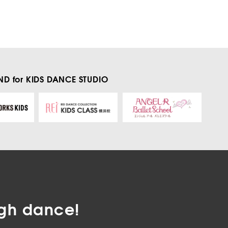
D for KIDS
DANCE STUDIO
gh dance!