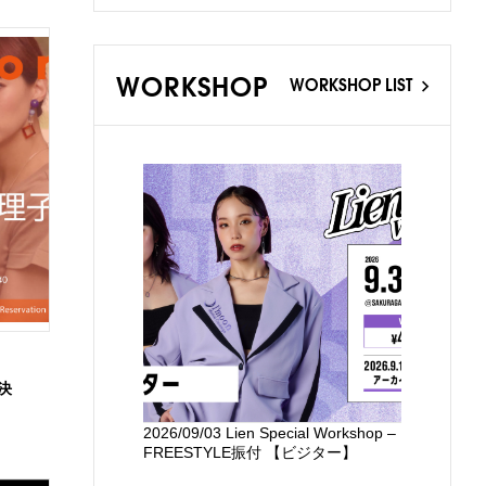
WORKSHOP
WORKSHOP LIST
り
催決
2026/09/03 Lien Special Workshop –
新国立劇場
FREESTYLE振付 【ビジター】
るワークシ