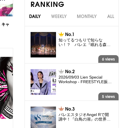
RANKING
DAILY
WEEKLY
MONTHLY
ALL
.2 キャ
知ってるつもりで知らな
い！？ バレエ『眠れる森…
6 views
2026/09/03 Lien Special
Workshop - FREESTYLE振…
5 views
バレエスタジオAngel Rで開
講中！『白鳥の湖』の世界…