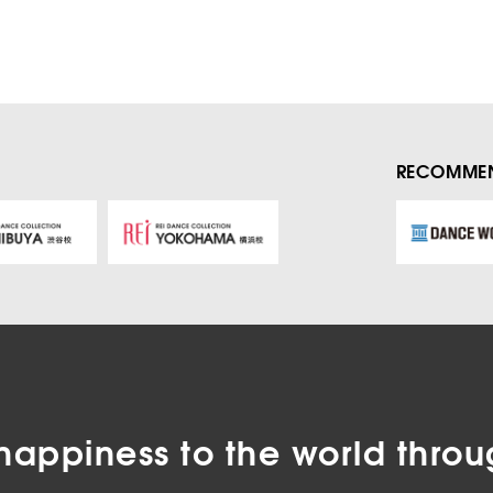
RECOMMEN
happiness to the world
throu