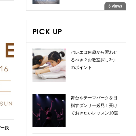
5 views
PICK UP
バレエは何歳から習わせ
るべき？お教室探し3つ
のポイント
舞台やテーマパークを目
指すダンサー必見！受け
ておきたいレッスン10選
バー決