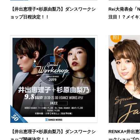
【井出恵理子×杉原由梨乃】ダンスワークシ
Rei大発表会「
ョップ日程決定！！
注目！？メイキ
【井出恵理子×杉原由梨乃】ダンスワークシ
RENKA×井
ョップ開催決定！！
ークショップの