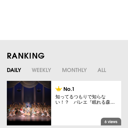
RANKING
DAILY
WEEKLY
MONTHLY
ALL
知ってるつもりで知らな
い！？ バレエ『眠れる森…
6 views