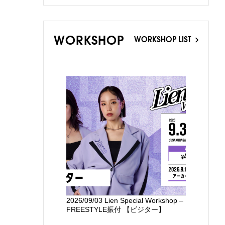
WORKSHOP
WORKSHOP LIST
2026/09/03 Lien Special Workshop –
新国立劇場
FREESTYLE振付 【ビジター】
るワークシ