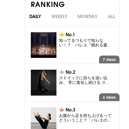
RANKING
DAILY
WEEKLY
MONTHLY
ALL
知ってるつもりで知らな
い！？ バレエ『眠れる森…
7 views
ストイックに自らを追い込
み、 常に進化し続ける ス…
6 views
お腹から足を持ち上げるって
どういうこと？「バレエの…